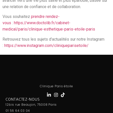
avancer vers une vie plus saine et plus épanouie, basée sur
une relation de confiance et de collaboration.
Vous souhaitez
prendre rendez-
vous
:
https://www.doctolib.fr/cabinet-
medical/paris/clinique-esthetique-paris-etoile-paris
Retrouvez tous les sujets d’actualités sur notre Instagram
:
https://www.instagram.com/cliniqueparisetoile/
Clinique Paris étoile
CONTACTEZ-NOUS
12bis rue Beaujon, 75008 Paris
01 56 64 03 04