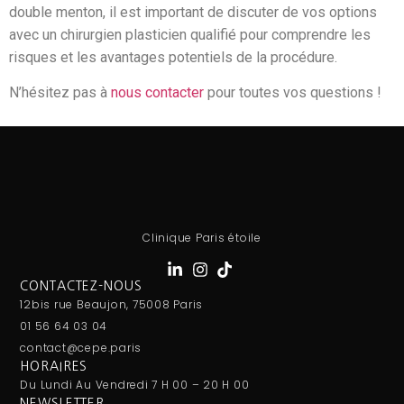
double menton, il est important de discuter de vos options
avec un chirurgien plasticien qualifié pour comprendre les
risques et les avantages potentiels de la procédure.
N’hésitez pas à
nous contacter
pour toutes vos questions !
Clinique Paris étoile
CONTACTEZ-NOUS
12bis rue Beaujon, 75008 Paris
01 56 64 03 04
contact@cepe.paris
HORAIRES
Du Lundi Au Vendredi 7 H 00 – 20 H 00
NEWSLETTER